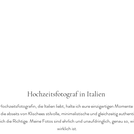
Vivienne Kahl Photography
home.
gallery.
about.
contact.
Hochzeitsfotograf in Italien
Hochzeitsfotografin, die Italien liebt, halte ich eure einzigartigen Momente 
die abseits von Klischees stilvolle, minimalistische und gleichzeitig authent
ich die Richtige. Meine Fotos sind ehrlich und unaufdringlich, genau so, w
wirklich ist.