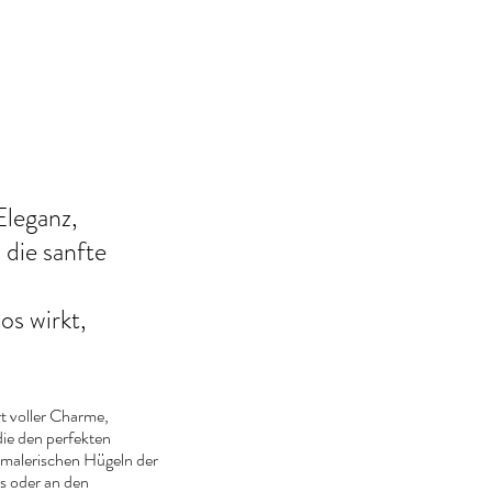
 Eleganz,
 die sanfte
os wirkt,
Ort voller Charme,
ie den perfekten
 malerischen Hügeln der
s oder an den