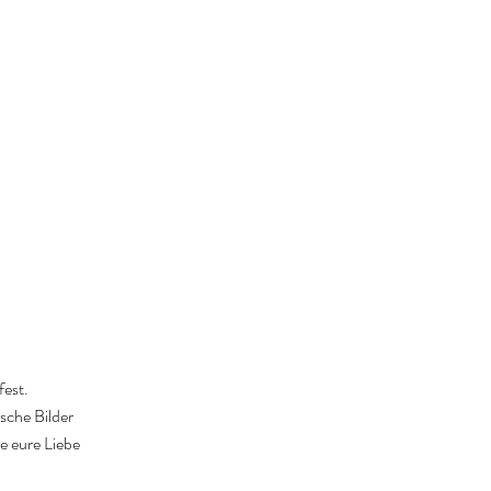
fest.
ische Bilder
ie eure Liebe