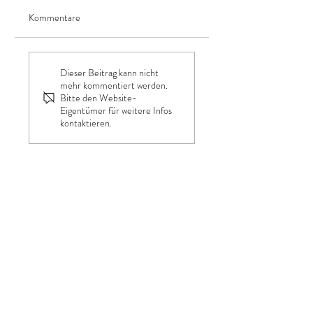
Kommentare
Free Souls, Crazy in
Tradition trifft
Dieser Beitrag kann nicht
Love – Finca Wedding
Moderne:
mehr kommentiert werden.
im Finca Hotel Es
Hochzeitsfotografie
Bitte den Website-
Eigentümer für weitere Infos
Riquers
mitten im Herzen von
kontaktieren.
München